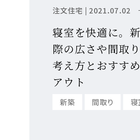
注文住宅 | 2021.07.02
建築
建築
建築
MISS
寝室を快適に。
際の広さや間取
考え方とおすす
注文住
リフォ
土地活
私達の
アウト
新築
間取り
寝
テクノ
テクノ
テクノ
提供す