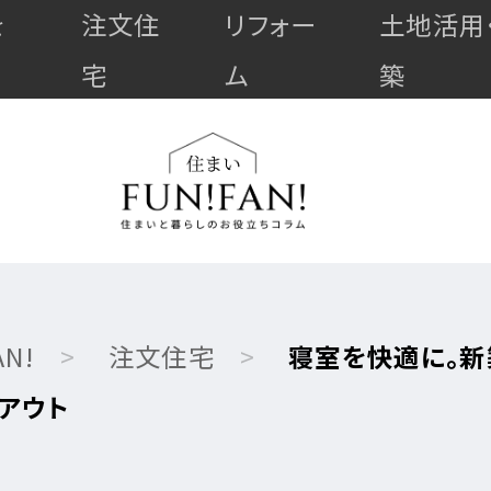
を
注文住
リフォー
土地活用
宅
ム
築
N!
注文住宅
寝室を快適に。新
アウト
高
最
耐
マ
上
ゼ
ゼ
久・
全
全
全
ン
級
ロ
ロ