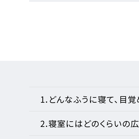
注文住
お客様
お客様
事業
お客様
リフォ
土地活
サステ
1.どんなふうに寝て、目
2.寝室にはどのくらいの