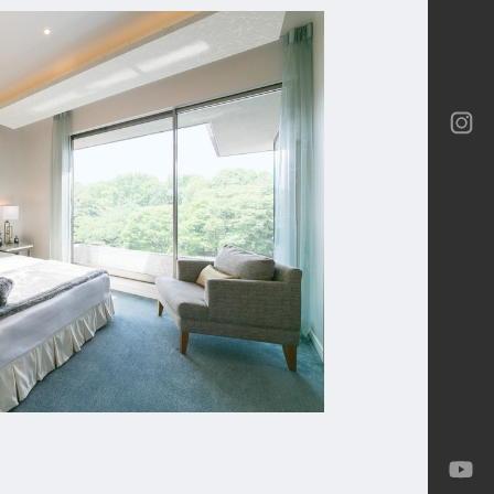
ロテック
ロテック
ーバイネクスト構法
ia
ロテック
Gran
-M