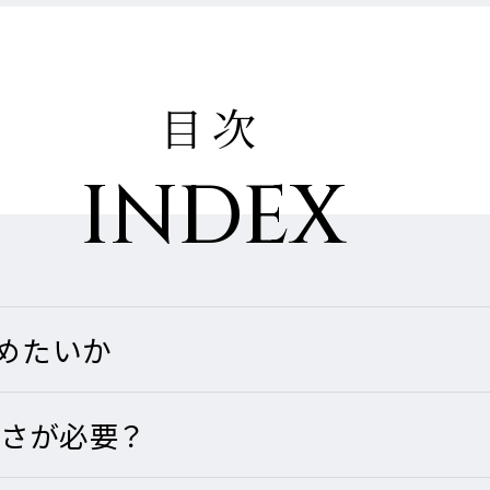
目次
宅のこだわり
の声
の声
展開
INDEX
の声
ームのステップ
用のステップ
ナビリティへの取り組み
覚めたいか
広さが必要？