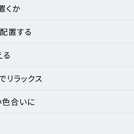
宅の完成までの流れ
ームの保証制度・サポート
用の保証制度・サポート
情報
置くか
に配置する
宅の保証制度・サポート
地所ホームの全館空調
える
でリラックス
い色合いに