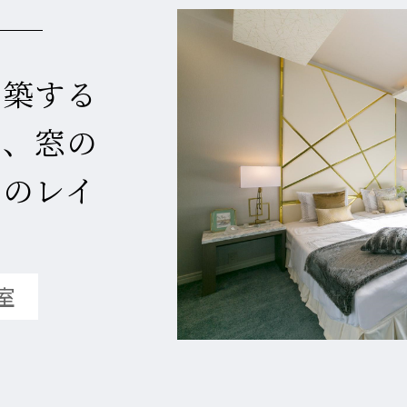
省
館
館
館
災
シ
リ
エ
エ
エ
空
空
空
害
ョ
フ
ネ
ネ
自
企
ネ
調
調
調
対
ン
ォ
ル
ル
エア
エア
ツ
実例紹介
実例紹介
実例紹介
ION
Re D
エア
ZEH
Re 
ZEH
新築する
特
由
画
ル
シ
シ
シ
策
リ
ー
ギ
ギ
FMT
別
設
設
ギ
ス
ス
ス
住
フ
ム
ー
ー
り、窓の
構法
注
計
計
ー・
テ
テ
テ
宅
ォ
ブ
住
住
注文
文
注
注
長
ム
ム
ム
ー
ラ
めのレイ
宅
宅
住宅
住
文
文
寿
ム
ン
宅
住
住
命
ド
宅のラインナップ
ームのラインナップ
用のラインナップ
家づくり
宅
宅
室
ロジー
ロジー
ロジー
る5つの価値