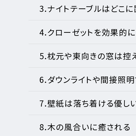
注文住
リフォ
土地活
企業
3.ナイトテーブルはどこに
4.クローゼットを効果的
注文住
三菱
5.枕元や東向きの窓は控
6.ダウンライトや間接照明
7.壁紙は落ち着ける優し
8.木の風合いに癒される