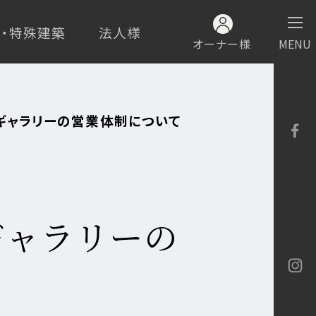
・特殊建築
法人様
オーナー様
MENU
ギャラリーの営業体制について
ギャラリーの
ロテック
ロテック
バイネクスト構法
a
ロテック
ran
M