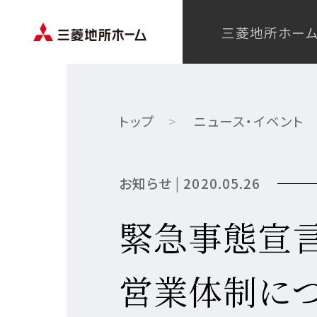
三菱地所ホー
トップ
ニュース・イベント
お知らせ | 2020.05.26
緊急事態宣
MISS
建築実
建築実
建築実
営業体制に