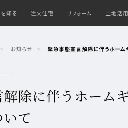
ムを知る
注文住宅
リフォーム
土地活用
お知らせ
緊急事態宣言解除に伴うホーム
高
最
耐
マ
上
ゼ
ゼ
久・
全
全
全
ン
級
ロ
ロ
省
館
館
館
災
シ
リ
言解除に伴うホーム
エ
エ
エ
空
空
空
害
ョ
フ
ネ
ネ
自
企
ネ
調
調
調
対
ン
ォ
エア
エア
ツー
ル
ル
ION
例紹介
例紹介
例紹介
Re Di
エア
ZEH
Re G
ZEH-
特
由
画
ル
シ
シ
シ
策
リ
ー
ギ
ギ
ついて
FMT
別
設
設
ギ
ス
ス
ス
住
フ
ム
ー
ー
構法
注
計
計
ー・
テ
テ
テ
宅
ォ
ブ
住
住
注文
文
注
注
長
ム
ム
ム
ー
ラ