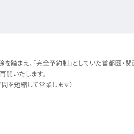
宅
宅
住宅
住
文
文
寿
ム
ン
家づくり
宅のラインナップ
ームのラインナップ
用のラインナップ
宅
住
住
命
ド
宅
宅
る5つの価値
ロジー
ロジー
ロジー
を踏まえ、「完全予約制」としていた首都圏・関
り再開いたします。
開
宅のこだわり
の声
の声
時間を短縮して営業します）
ナビリティへの取り組み
の声
ームのステップ
用のステップ