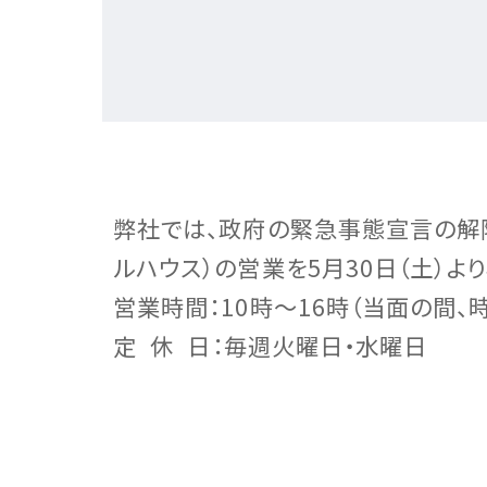
私達の
注文住
リフォ
土地活
提供す
テクノ
テクノ
テクノ
弊社では、政府の緊急事態宣言の解除
ルハウス）の営業を5月30日（土）よ
事業展
注文住
お客様
お客様
営業時間：10時～16時（当面の間、
定 休 日：毎週火曜日・水曜日
サステ
お客様
リフォ
土地活