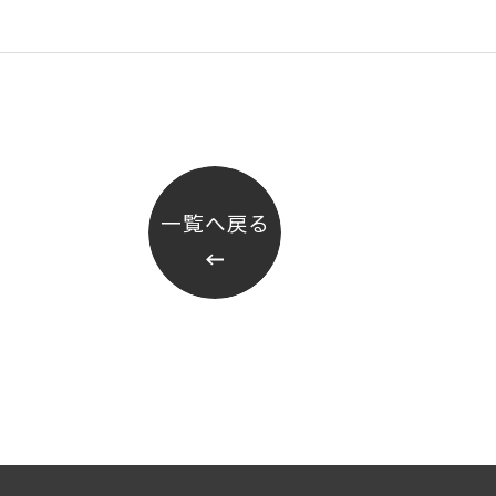
報
宅の完成までの流れ
ームの保証制度・サポート
用の保証制度・サポート
所ホームの全館空調
宅の保証制度・サポート
一覧へ戻る