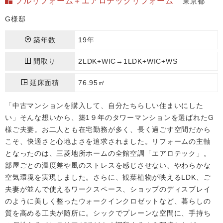
フルリフォーム＋エアロテックリフォーム
東京都
G様邸
築年数
19年
間取り
2LDK+WIC→1LDK+WIC+WS
延床面積
76.95㎡
「中古マンションを購入して、自分たちらしい住まいにした
い」そんな想いから、築1９年のタワーマンションを選ばれたG
様ご夫妻。お二人とも在宅勤務が多く、長く過ごす空間だから
こそ、快適さと心地よさを追求されました。リフォームの主軸
となったのは、三菱地所ホームの全館空調「エアロテック」。
部屋ごとの温度差や風のストレスを感じさせない、やわらかな
空気環境を実現しました。さらに、観葉植物が映えるLDK、ご
夫妻が並んで使えるワークスペース、ショップのディスプレイ
のように美しく整ったウォークインクロゼットなど、暮らしの
質を高める工夫が随所に。シックでプレーンな空間に、手持ち