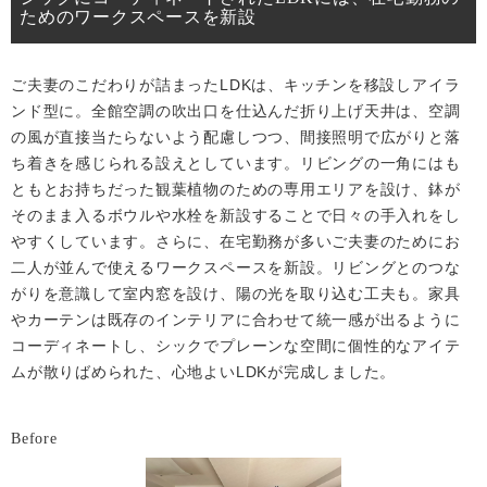
ためのワークスペースを新設
ご夫妻のこだわりが詰まったLDKは、キッチンを移設しアイラ
ンド型に。全館空調の吹出口を仕込んだ折り上げ天井は、空調
の風が直接当たらないよう配慮しつつ、間接照明で広がりと落
ち着きを感じられる設えとしています。リビングの一角にはも
ともとお持ちだった観葉植物のための専用エリアを設け、鉢が
そのまま入るボウルや水栓を新設することで日々の手入れをし
やすくしています。さらに、在宅勤務が多いご夫妻のためにお
二人が並んで使えるワークスペースを新設。リビングとのつな
がりを意識して室内窓を設け、陽の光を取り込む工夫も。家具
やカーテンは既存のインテリアに合わせて統一感が出るように
コーディネートし、シックでプレーンな空間に個性的なアイテ
ムが散りばめられた、心地よいLDKが完成しました。
Before