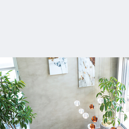
企業
注文住
リフォ
土地活
三菱地
注文住