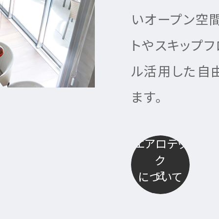
いオープン空間
トやスキップ
ル活用した自
ます。
エアロテッ
ク
について