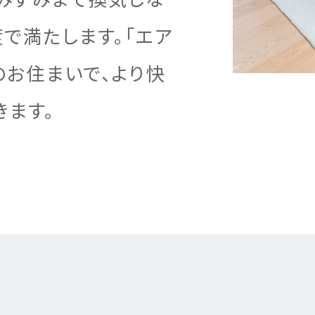
で満たします。「エア
のお住まいで、より快
展開
宅のこだわり
の声
の声
きます。
ナビリティへの取り組み
の声
ームのステップ
用のステップ