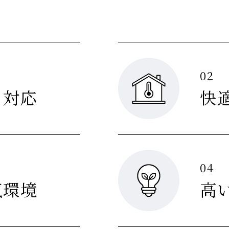
02
り対応
快
04
気環境
高