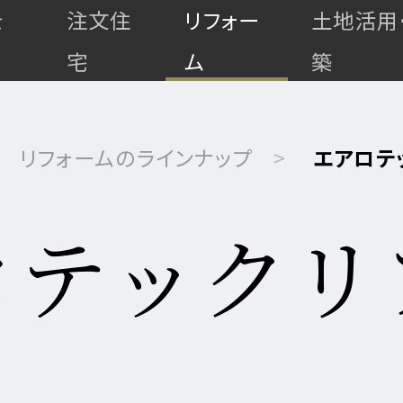
を
注文住
リフォー
土地活用
宅
ム
築
リフォームのラインナップ
エアロテ
ロテックリ
高
最
耐
マ
上
ゼ
ゼ
久・
全
全
全
ン
級
ロ
ロ