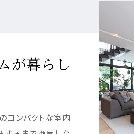
省
館
館
館
災
シ
リ
エ
エ
エ
空
空
空
害
ョ
フ
ネ
ネ
自
企
ネ
調
調
調
対
ン
ォ
ル
ル
エア
エア
ツ
ION
実例紹介
実例紹介
実例紹介
Re D
エア
ZEH
Re 
ZEH
特
由
画
ル
シ
シ
シ
策
リ
ー
ギ
ギ
FMT
別
設
設
ギ
ス
ス
ス
住
フ
ム
ー
ー
構法
注
計
計
ー・
テ
テ
テ
宅
ォ
ブ
住
住
注文
文
注
注
長
ム
ム
ム
ー
ラ
ムが暮らし
宅
宅
住宅
住
文
文
寿
ム
ン
宅
住
住
命
ド
家づくり
宅のラインナップ
ームのラインナップ
用のラインナップ
宅
宅
台のコンパクトな室内
る5つの価値
ロジー
ロジー
ロジー
すみずみまで換気しな