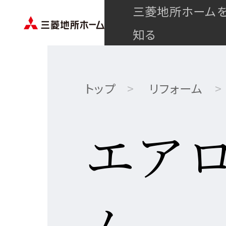
三菱地所ホーム
知る
トップ
リフォーム
エア
ム