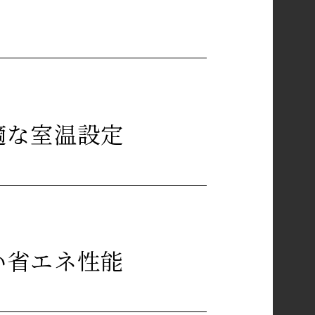
適な室温設定
い省エネ性能