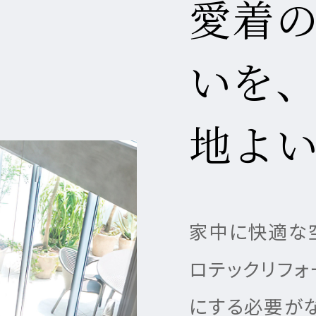
愛着
情報
宅の完成までの流れ
ームの保証制度・サポート
用の保証制度・サポート
いを
地よ
所ホームの全館空調
宅の保証制度・サポート
家中に快適な
ロテックリフ
にする必要が