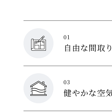
01
自由な間取
03
健やかな空