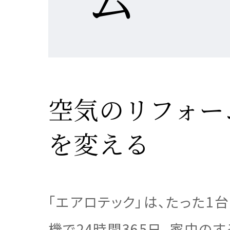
MISS
建築
建築
建築
空気のリフォー
私達の
注文住
リフォ
土地活
を変える
「エアロテック」は、たった1
提供す
テクノ
テクノ
テクノ
機で24時間365日、家中の