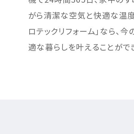
がら清潔な空気と快適な温度
ロテックリフォーム」なら、今
事業
注文住
お客様
お客様
適な暮らしを叶えることがで
サステ
お客様
リフォ
土地活