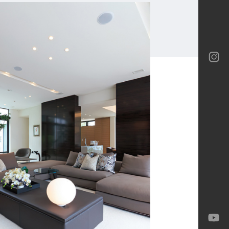
ロテック
ロテック
ーバイネクスト構法
ia
ロテック
Gran
-M