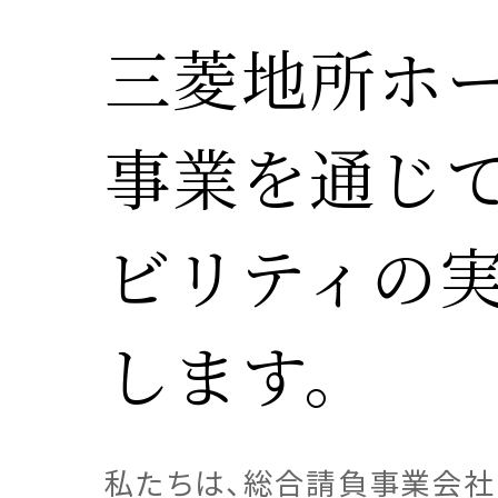
三菱地所ホ
事業を通じ
事業
注文住
お客様
お客様
ビリティの
サステ
お客様
リフォ
土地活
します。
私たちは、総合請負事業会社