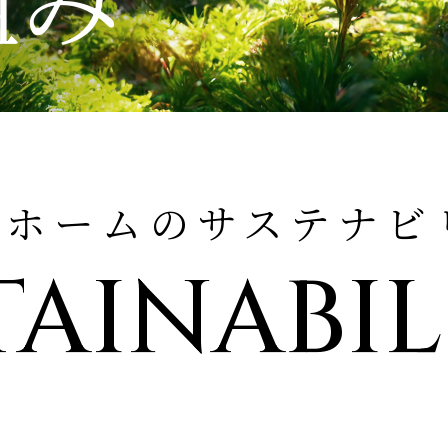
省
館
館
館
災
シ
リ
エ
エ
エ
空
空
空
害
ョ
フ
ネ
ネ
自
企
ネ
調
調
調
対
ン
ォ
ル
ル
エア
エア
ツ
ION
実例紹介
実例紹介
実例紹介
Re D
エア
ZEH
Re 
ZEH
特
由
画
ル
シ
シ
シ
策
リ
ー
ギ
ギ
FMT
別
設
設
ギ
ス
ス
ス
住
フ
ム
ー
ー
構法
注
計
計
ー・
テ
テ
テ
宅
ォ
ブ
住
住
注文
文
注
注
長
ム
ム
ム
ー
ラ
宅
宅
所ホームのサステナビ
住宅
住
文
文
寿
ム
ン
宅
住
住
命
ド
家づくり
宅のラインナップ
ームのラインナップ
用のラインナップ
TAINABIL
宅
宅
る5つの価値
ロジー
ロジー
ロジー