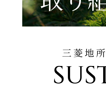
MISS
建築
建築
建築
三菱地
私達の
注文住
リフォ
土地活
SUS
提供す
テクノ
テクノ
テクノ