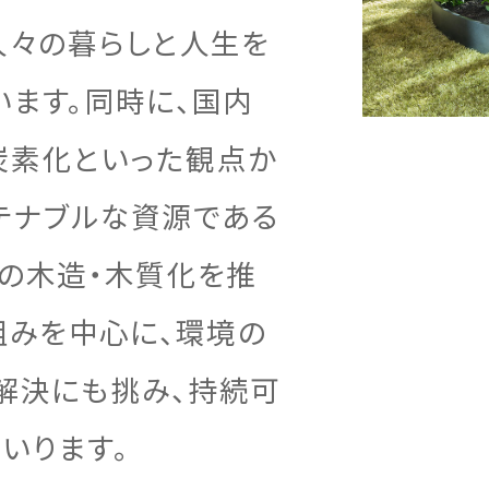
情報
宅の完成までの流れ
ームの保証制度・サポート
用の保証制度・サポート
人々の暮らしと人生を
います。同時に、国内
炭素化といった観点か
所ホームの全館空調
宅の保証制度・サポート
テナブルな資源である
物の木造・木質化を推
組みを中心に、環境の
解決にも挑み、持続可
いります。