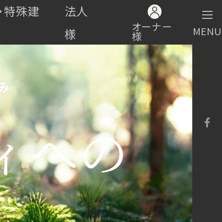
・特殊建
法人
オーナー
MENU
様
様
み
ィへの