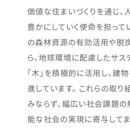
企業
注文住
リフォ
土地活
価値な住まいづくりを通じ、
豊かにしていく使命を担って
の森林資源の有効活用や脱
三菱地
注文住
ら、地球環境に配慮したサス
「木」を積極的に活用し、建
進しています。 これらの取り
みならず、幅広い社会課題の
能な社会の実現に寄与してま