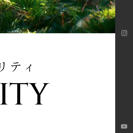
ロテック
ロテック
ーバイネクスト構法
ia
ロテック
Gran
-M
リティ
ITY