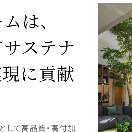
ームは、
てサステナ
展開
宅のこだわり
の声
の声
実現に貢献
ナビリティへの取り組み
の声
ームのステップ
用のステップ
として高品質・高付加