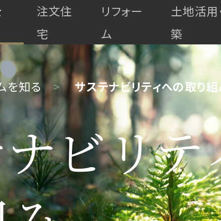
を
注文住
リフォー
土地活用
宅
ム
築
ムを知る
サステナビリティへの取り組
テナビリテ
高
最
組み
耐
マ
上
ゼ
ゼ
久・
全
全
全
ン
級
ロ
ロ