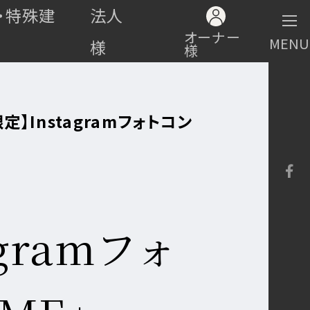
・特殊建
法人
オーナー
MENU
様
様
定】Instagramフォトコン
gramフォ