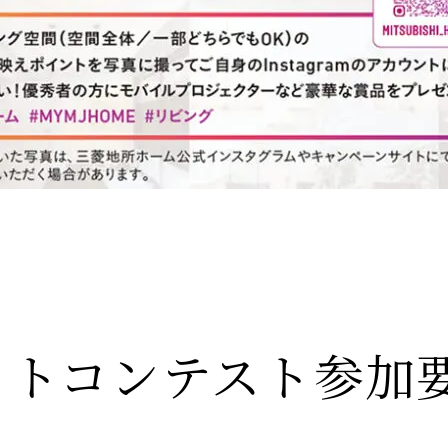
展開
宅のこだわり
の声
の声
ナビリティへの取り組み
の声
ームのステップ
用のステップ
mフォトコンテスト参加