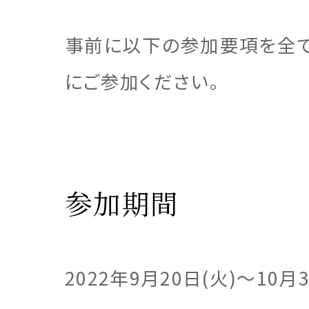
企業
注文住
リフォ
土地活
事前に以下の参加要項を全て
にご参加ください。
三菱地
注文住
参加期間
2022年9月20日(火)～10月3