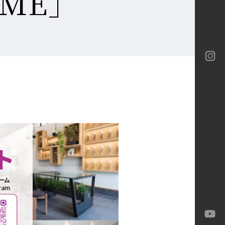
OME」
ロテック
ロテック
ーバイネクスト構法
ia
ロテック
Gran
-M