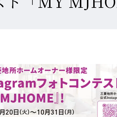
ト「MY MJH
省
館
館
館
災
シ
リ
エ
エ
エ
空
空
空
害
ョ
フ
ネ
ネ
自
企
ネ
調
調
調
対
ン
ォ
ル
ル
エア
エア
ツ
ION
実例紹介
実例紹介
実例紹介
Re D
エア
ZEH
Re 
ZEH
特
由
画
ル
シ
シ
シ
策
リ
ー
ギ
ギ
FMT
別
設
設
ギ
ス
ス
ス
住
フ
ム
ー
ー
構法
注
計
計
ー・
テ
テ
テ
宅
ォ
ブ
住
住
注文
文
注
注
長
ム
ム
ム
ー
ラ
宅
宅
住宅
住
文
文
寿
ム
ン
宅
住
住
命
ド
家づくり
宅のラインナップ
ームのラインナップ
用のラインナップ
宅
宅
る5つの価値
ロジー
ロジー
ロジー