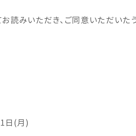
情報
宅の完成までの流れ
ームの保証制度・サポート
用の保証制度・サポート
お読みいただき、ご同意いただいたう
所ホームの全館空調
宅の保証制度・サポート
1日(月)