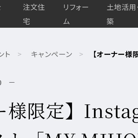
を
注文住
リフォー
土地活用
宅
ム
築
ント
キャンペーン
【オーナー様限
0
様限定】Insta
高
最
耐
マ
上
ゼ
ゼ
久・
全
全
全
ン
級
ロ
ロ