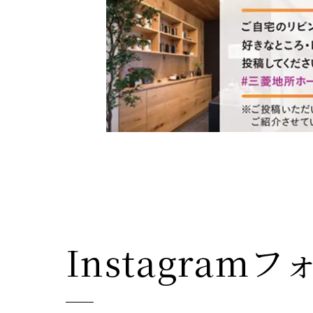
事業
注文住
お客様
お客様
サステ
お客様
リフォ
土地活
Instagra