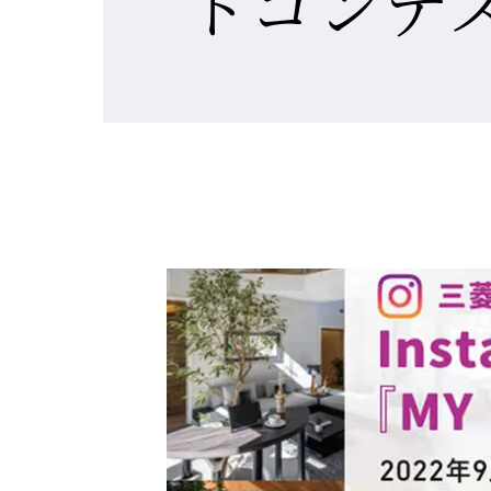
トコンテス
MISS
建築
建築
建築
私達の
注文住
リフォ
土地活
提供す
テクノ
テクノ
テクノ