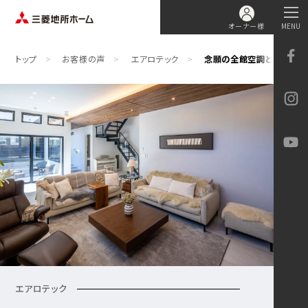
オーナー様
MENU
トップ
お客様の声
エアロテック
念願の全館空調と、きめ細
エアロテック