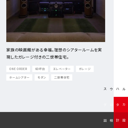
家族の映画館がある幸福。理想のシアタールームを実
現したガレージ付きの二世帯住宅。
ONE ORDER
60坪台
エレベーター
ガレージ
ホームシアター
モダン
二世帯住宅
モデルハウス
無料カタログ
無料設計相談