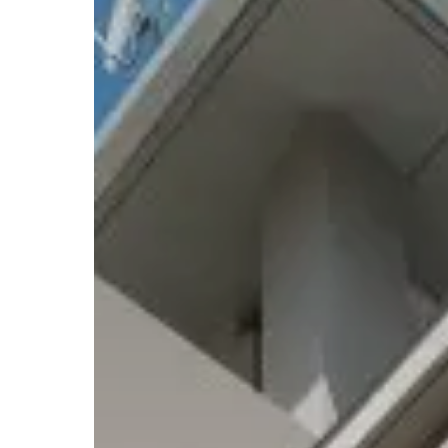
MISS
建築
建築
建築
私達の
注文住
リフォ
土地活
提供す
テクノ
テクノ
テクノ