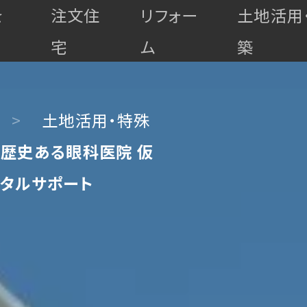
を
注文住
リフォー
土地活用
宅
ム
築
土地活用・特殊
歴史ある眼科医院 仮
タルサポート
高
最
耐
マ
上
ゼ
ゼ
久・
全
全
全
ン
級
ロ
ロ