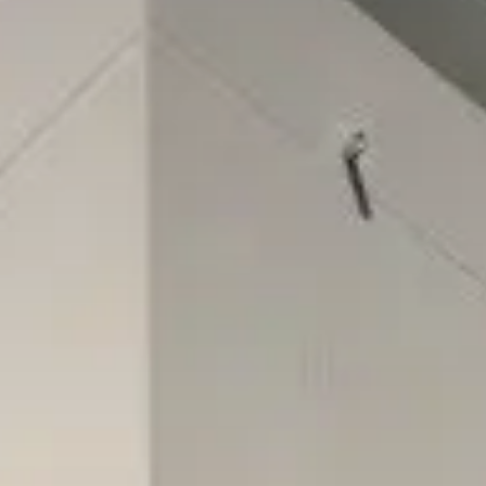
展開
宅のこだわり
の声
の声
ナビリティへの取り組み
の声
ームのステップ
用のステップ