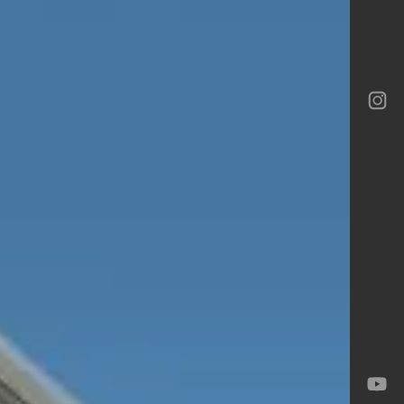
ロテック
ロテック
ーバイネクスト構法
ia
ロテック
Gran
-M