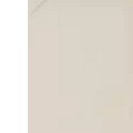
企業
注文住
リフォ
土地活
三菱地
注文住