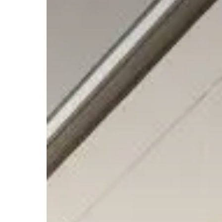
事業
注文住
お客様
お客様
サステ
お客様
リフォ
土地活