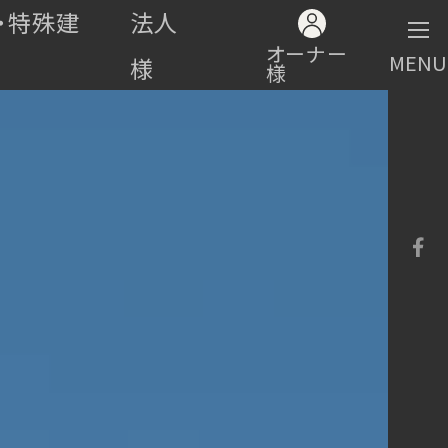
・特殊建
法人
オーナー
MENU
様
様