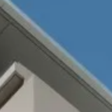
省
館
館
館
災
シ
リ
エ
エ
エ
空
空
空
害
ョ
フ
ネ
ネ
自
企
ネ
調
調
調
対
ン
ォ
ル
ル
エア
エア
ツ
ION
実例紹介
実例紹介
実例紹介
Re D
エア
ZEH
Re 
ZEH
特
由
画
ル
シ
シ
シ
策
リ
ー
ギ
ギ
FMT
別
設
設
ギ
ス
ス
ス
住
フ
ム
ー
ー
構法
注
計
計
ー・
テ
テ
テ
宅
ォ
ブ
住
住
注文
文
注
注
長
ム
ム
ム
ー
ラ
宅
宅
住宅
住
文
文
寿
ム
ン
宅
住
住
命
ド
家づくり
宅のラインナップ
ームのラインナップ
用のラインナップ
宅
宅
る5つの価値
ロジー
ロジー
ロジー