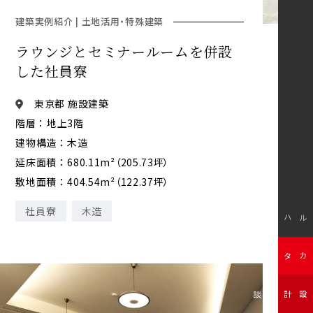
建築実例紹介 | 土地活用・特殊建築
ラウンジとセミナールームを併設
した社員寮
東京都 施設建築
階層 ： 地上3階
建物構造 ： 木造
延床面積 ： 680.11m²（205.73坪）
敷地面積 ： 404.54m²（122.37坪）
社員寮
木造
モデルハウス
無料カタログ
無料設計相談