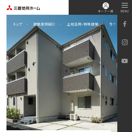
オーナー様
MENU
トップ
建築実例紹介
土地活用・特殊建築
ラウンジとセ