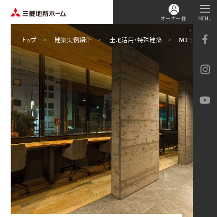
オーナー様
MENU
トップ
建築実例紹介
土地活用・特殊建築
ＭＩデッキ採