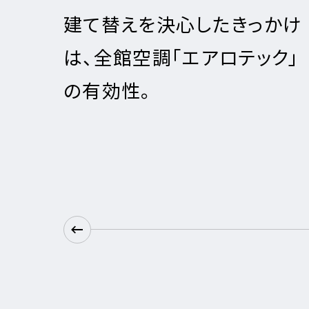
替えを決心したきっかけ
念願の
全館空調「エアロテック」
かで根
効性。
して満
くりを。