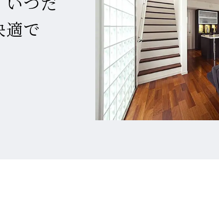
、いつだ
省
館
館
館
災
シ
リ
エ
エ
エ
空
空
空
害
ョ
フ
快適で
ネ
ネ
自
企
ネ
調
調
調
対
ン
ォ
ル
ル
エア
エア
ツ
ION
実例紹介
実例紹介
実例紹介
Re D
エア
ZEH
Re 
ZEH
特
由
画
ル
シ
シ
シ
策
リ
ー
ギ
ギ
FMT
別
設
設
ギ
ス
ス
ス
住
フ
ム
ー
ー
構法
注
計
計
ー・
テ
テ
テ
宅
ォ
ブ
住
住
注文
文
注
注
長
ム
ム
ム
ー
ラ
宅
宅
住宅
住
文
文
寿
ム
ン
宅
住
住
命
ド
家づくり
宅のラインナップ
ームのラインナップ
用のラインナップ
宅
宅
る5つの価値
ロジー
ロジー
ロジー