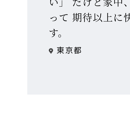
い」 だけど家中
って 期待以上に
MISS
建築
建築
建築
す。
東京都
私達の
注文住
リフォ
土地活
提供す
テクノ
テクノ
テクノ