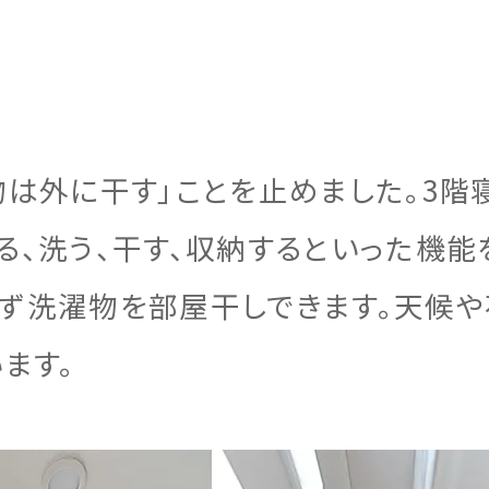
情報
宅の完成までの流れ
ームの保証制度・サポート
用の保証制度・サポート
物は外に干す」ことを止めました。3階
所ホームの全館空調
宅の保証制度・サポート
る、洗う、干す、収納するといった機能
にせず洗濯物を部屋干しできます。天候
ます。