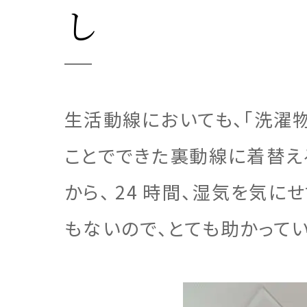
企業
注文住
リフォ
土地活
し
生活動線においても、「洗濯
三菱地
注文住
ことでできた裏動線に着替え
から、 24 時間、湿気を気
もないので、とても助かってい