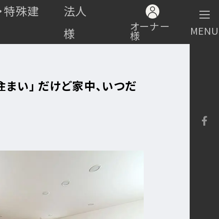
・特殊建
法人
オーナー
MENU
様
様
住まい」 だけど家中、いつだ