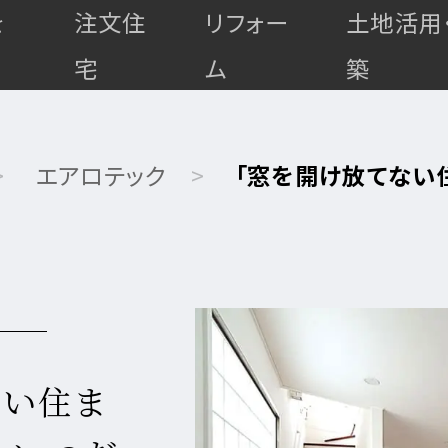
を
注文住
リフォー
土地活用
宅
ム
築
エアロテック
「窓を開け放てない
高
最
ない住ま
耐
マ
上
ゼ
ゼ
久・
全
全
全
ン
級
ロ
ロ