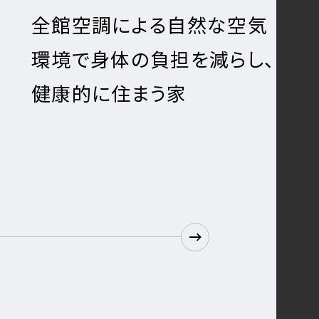
による自然な空気
ペットも安
体の負担を減らし、
全の全館空
住まう家