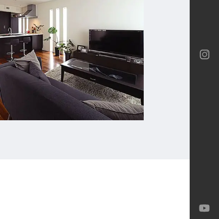
ロテック
ロテック
ーバイネクスト構法
ia
ロテック
Gran
-M