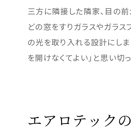
三方に隣接した隣家、目の前
どの窓をすりガラスやガラス
事業
注文住
お客様
お客様
の光を取り入れる設計にしま
を開けなくてよい」と思い切っ
サステ
お客様
リフォ
土地活
エアロテックの