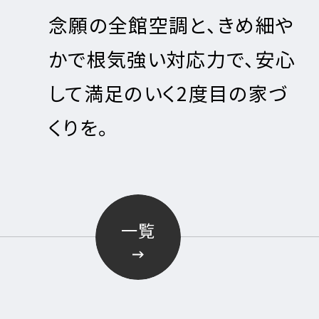
全館空調と、きめ細や
全館空調
気強い対応力で、安心
環境で身
足のいく2度目の家づ
健康的に
一覧