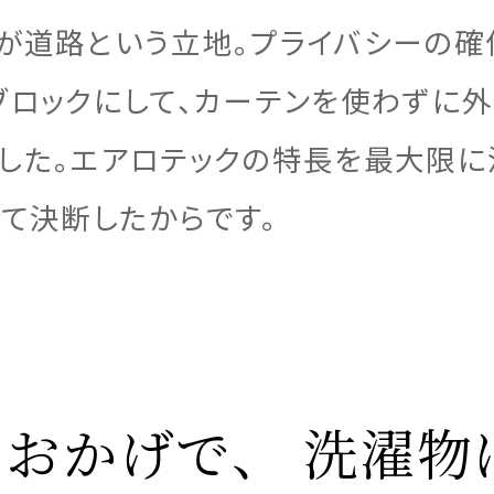
が道路という立地。プライバシーの確
ブロックにして、カーテンを使わずに外
展開
宅のこだわり
の声
の声
した。エアロテックの特長を最大限に
て決断したからです。
ナビリティへの取り組み
の声
ームのステップ
用のステップ
おかげで、 洗濯物