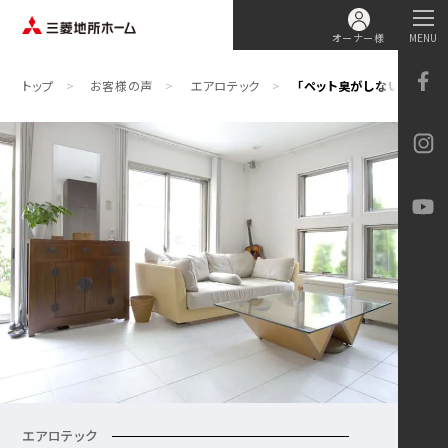
オーナー様
MENU
トップ
お客様の声
エアロテック
「ペット臭がしない」それは
エアロテック