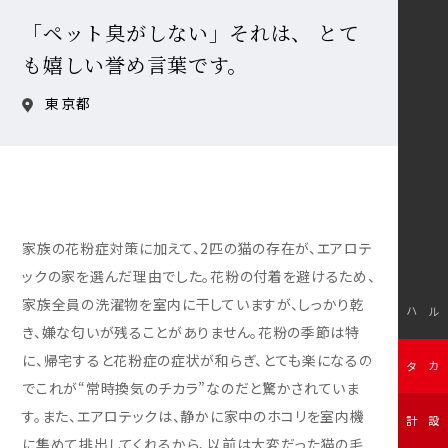
「ペット臭がしない」それは、 とて
も嬉しい誉め言葉です。
東京都
家族の花粉症対策に加えて、2匹の猫の存在が、エアロテ
ックの家を選んだ理由でした。花粉の付着を避けるため、
家族全員の洗濯物を室内に干していますが、しっかり乾
モデルハウス
き、嫌な匂いが残ることがありません。花粉の季節は特
に、帰宅すると花粉症の症状が和らぎ、とても楽になるの
無料カタログ
でこれが“常時換気のチカラ”なのだと驚かされていま
す。また、エアロテックは、静かに家中のホコリを室内機
無料設計相談
に集めて排出してくれるから、以前は大変だった猫の毛