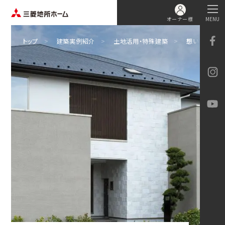
オーナー様
MENU
トップ
建築実例紹介
土地活用・特殊建築
想いとこだわ