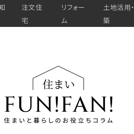
知
注文住
リフォー
土地活用
宅
ム
築
高
最
耐
マ
上
ゼ
ゼ
久・
全
全
全
ン
級
ロ
ロ
省
館
館
館
災
シ
リ
エ
エ
エ
空
空
空
害
ョ
フ