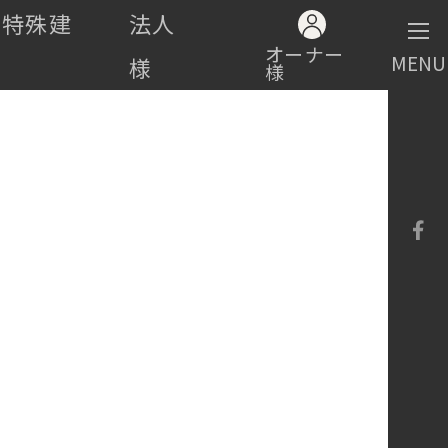
・特殊建
法人
オーナー
MENU
様
様