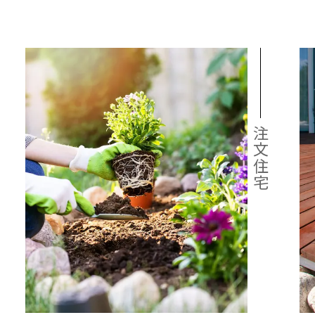
展開
宅のこだわり
の声
の声
注文住宅
ナビリティへの取り組み
の声
ームのステップ
用のステップ
情報
宅の完成までの流れ
ームの保証制度・サポート
用の保証制度・サポート