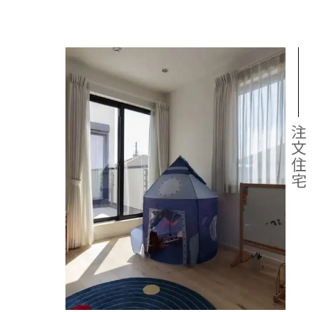
事業
注文住
お客様
お客様
注文住宅
サステ
お客様
リフォ
土地活
企業
注文住
リフォ
土地活