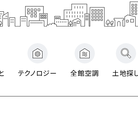
ネ
ネ
自
企
ネ
調
調
調
対
ン
ォ
ル
ル
エア
エア
ツ
ION
実例紹介
実例紹介
実例紹介
Re D
エア
ZEH
Re G
ZEH
特
由
画
ル
シ
シ
シ
策
リ
ー
ギ
ギ
FMT
別
設
設
ギ
ス
ス
ス
住
フ
ム
ー
ー
構法
注
計
計
ー・
テ
テ
テ
宅
ォ
ブ
住
住
注文
文
注
注
長
ム
ム
ム
ー
ラ
宅
宅
住宅
住
文
文
寿
ム
ン
宅
住
住
家づくり
宅のラインナップ
ームのラインナップ
用のラインナップ
命
ド
宅
宅
と
テクノロジー
全館空調
土地探
る5つの価値
ロジー
ロジー
ロジー