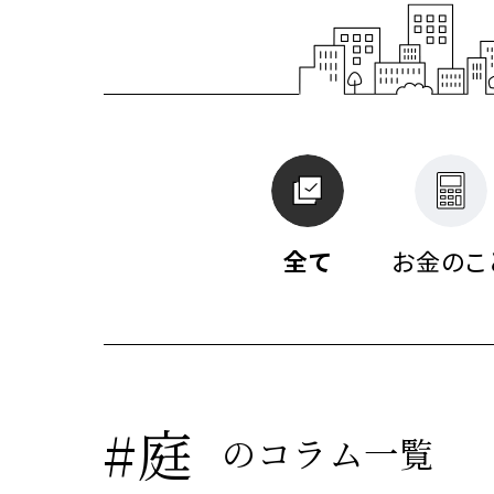
MISS
建築
建築
建築
私達の
注文住
リフォ
土地活
全て
お金のこ
提供す
テクノ
テクノ
テクノ
#庭
のコラム一覧