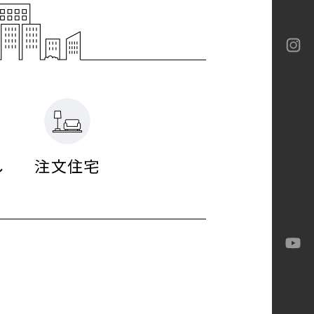
ロテック
ロテック
ーバイネクスト構法
ia
ロテック
ran
-M
し
注文住宅