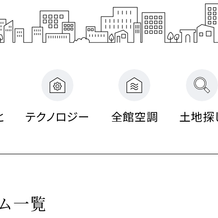
省
館
館
館
災
シ
リ
エ
エ
エ
空
空
空
害
ョ
フ
ネ
ネ
自
企
ネ
調
調
調
対
ン
ォ
ル
ル
エア
エア
ツ
実例紹介
実例紹介
実例紹介
ION
Re D
エア
ZEH
Re 
ZEH
特
由
画
ル
シ
シ
シ
策
リ
ー
ギ
ギ
FMT
別
設
設
ギ
ス
ス
ス
住
フ
ム
ー
ー
構法
注
計
計
ー・
テ
テ
テ
宅
ォ
ブ
住
住
注文
文
注
注
長
ム
ム
ム
ー
ラ
宅
宅
住宅
住
文
文
寿
ム
ン
と
テクノロジー
全館空調
土地探
宅
住
住
命
ド
宅のラインナップ
ームのラインナップ
用のラインナップ
家づくり
宅
宅
ム一覧
ロジー
ロジー
ロジー
る5つの価値