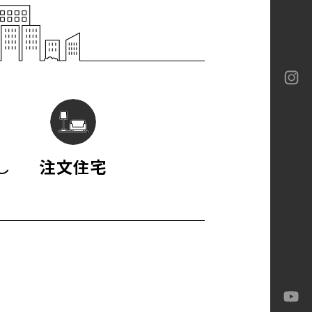
ロテック
ロテック
ーバイネクスト構法
ia
ロテック
Gran
-M
し
注文住宅