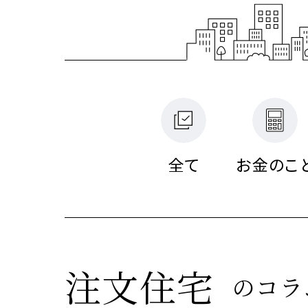
建築
建築
建築
MISS
全て
お金のこ
注文住
リフォ
土地活
私達の
注文住宅
のコラ
テクノ
テクノ
テクノ
提供す