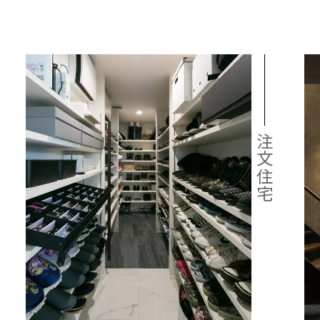
宅のこだわり
の声
の声
展開
注文住宅
の声
ームのステップ
用のステップ
ナビリティへの取り組み