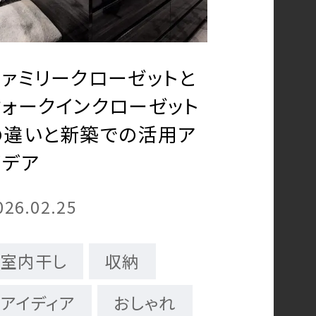
ファミリークローゼットと
ウォークインクローゼット
の違いと新築での活用ア
イデア
026.02.25
室内干し
収納
アイディア
おしゃれ