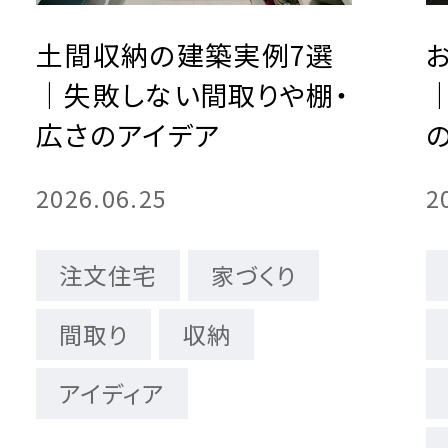
宅の完成までの流れ
ームの保証制度・サポート
用の保証制度・サポート
情報
土間収納の建築実例7選
｜失敗しない間取りや棚・
広さのアイデア
宅の保証制度・サポート
地所ホームの全館空調
2026.06.25
2
注文住宅
家づくり
間取り
収納
アイディア