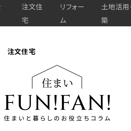
を
注文住
リフォー
土地活用
宅
ム
築
注文住宅
高
最
耐
マ
上
ゼ
ゼ
久・
全
全
全
ン
級
ロ
ロ