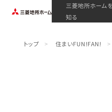
三菱地所ホーム
知る
トップ
住まいFUN!FAN!