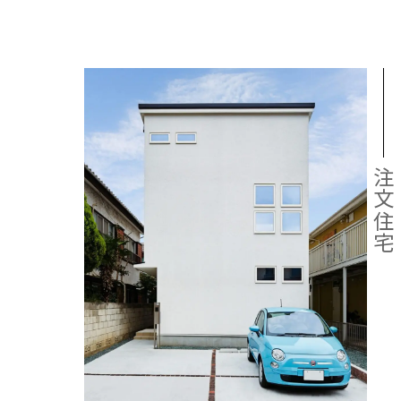
注文住
お客様
お客様
事業
注文住宅
お客様
リフォ
土地活
サステ