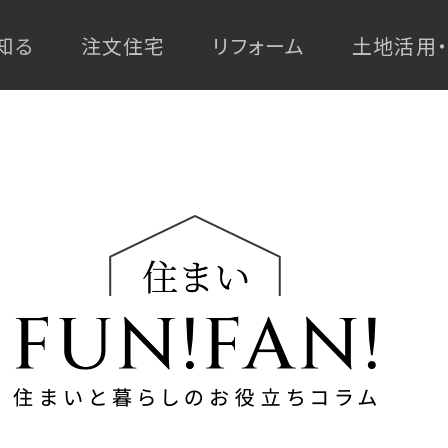
知る
注文住宅
リフォーム
土地活用
高
最
耐
マ
上
ゼ
ゼ
久・
全
全
全
ン
級
ロ
ロ
省
館
館
館
災
シ
リ
エ
エ
エ
空
空
空
害
ョ
フ
ネ
ネ
自
企
ネ
調
調
調
対
ン
ォ
エア
エア
ツー
ル
ル
ION
例紹介
例紹介
例紹介
Re D
エア
ZEH
Re G
ZEH
特
由
画
ル
シ
シ
シ
策
リ
ー
ギ
ギ
FMT
別
設
設