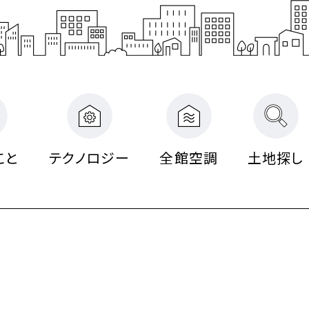
ギ
ス
ス
ス
住
フ
ム
ー
ー
構法
注
計
計
ー・
テ
テ
テ
宅
ォ
ブ
住
住
注文
文
注
注
長
ム
ム
ム
ー
ラ
宅
宅
住宅
住
文
文
寿
ム
ン
家づくり
宅のラインナップ
ームのラインナップ
用のラインナップ
宅
住
住
命
ド
宅
宅
る5つの価値
ロジー
ロジー
ロジー
こと
テクノロジー
全館空調
土地探し
開
宅のこだわり
の声
の声