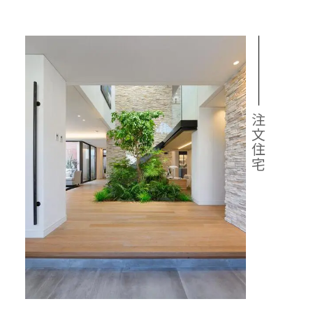
ナビリティへの取り組み
の声
ームのステップ
用のステップ
報
宅の完成までの流れ
ームの保証制度・サポート
用の保証制度・サポート
注文住宅
所ホームの全館空調
宅の保証制度・サポート