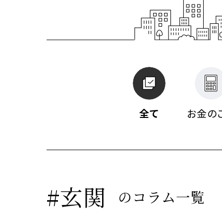
私達の
注文住
リフォ
土地活
提供す
テクノ
テクノ
テクノ
全て
お金の
事業展
注文住
お客様
お客様
#玄関
のコラム一覧