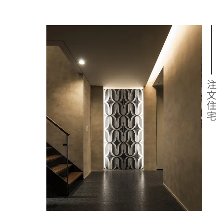
サステ
お客様
リフォ
土地活
企業情
注文住
リフォ
土地活
注文住宅
三菱地
注文住