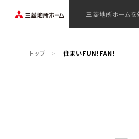
三菱地所ホームを
トップ
住まいFUN!FAN!
MISS
建築実
建築実
建築実