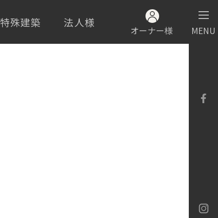
・特殊建築
法人様
オーナー様
MENU
ロテック
ロテック
バイネクスト構法
ia
ロテック
ran
-M