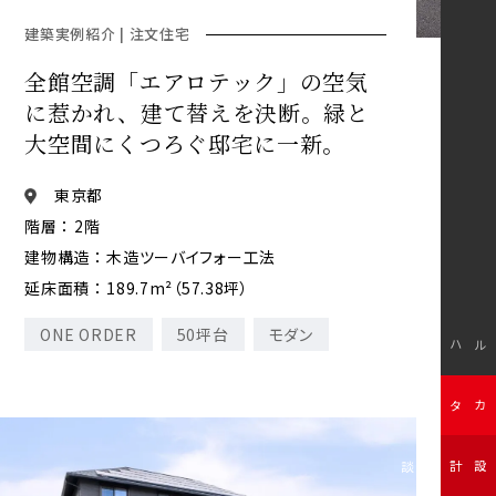
建築実例紹介 | 注文住宅
全館空調「エアロテック」の空気
に惹かれ、建て替えを決断。緑と
大空間にくつろぐ邸宅に一新。
東京都
階層 ： 2階
建物構造 ： 木造ツーバイフォー工法
延床面積 ： 189.7m²（57.38坪）
ONE ORDER
50坪台
モダン
モデルハウス
無料カタログ
無料設計相談