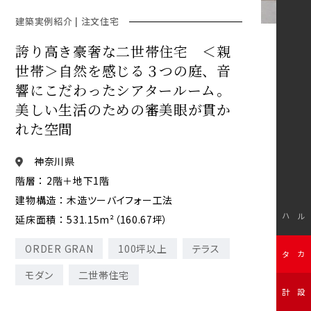
建築実例紹介 | 注文住宅
誇り高き豪奢な二世帯住宅 ＜親
世帯＞自然を感じる３つの庭、音
響にこだわったシアタールーム。
美しい生活のための審美眼が貫か
れた空間
神奈川県
階層 ： 2階＋地下1階
建物構造 ： 木造ツーバイフォー工法
モデルハウス
延床面積 ： 531.15m²（160.67坪）
ORDER GRAN
100坪以上
テラス
無料カタログ
モダン
二世帯住宅
無料設計相談