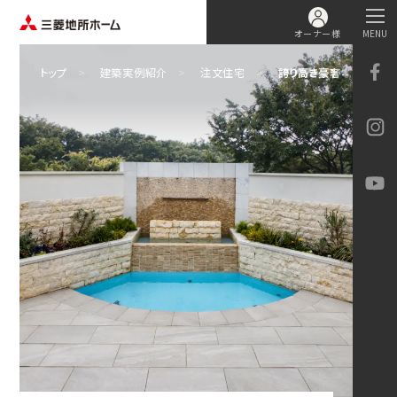
オーナー様
MENU
トップ
建築実例紹介
注文住宅
誇り高き豪奢な二世帯住