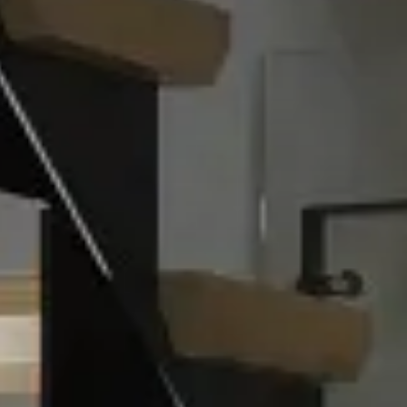
宅のこだわり
の声
の声
展開
の声
ームのステップ
用のステップ
ナビリティへの取り組み