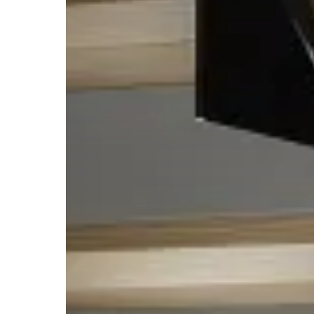
注文住
お客様
お客様
事業
お客様
リフォ
土地活
サステ