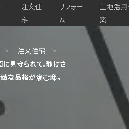
を
注文住
リフォー
土地活用
宅
ム
築
注文住宅
に見守られて。静けさ
精緻な品格が滲む邸。
高
最
耐
マ
上
ゼ
ゼ
久・
全
全
全
ン
級
ロ
ロ