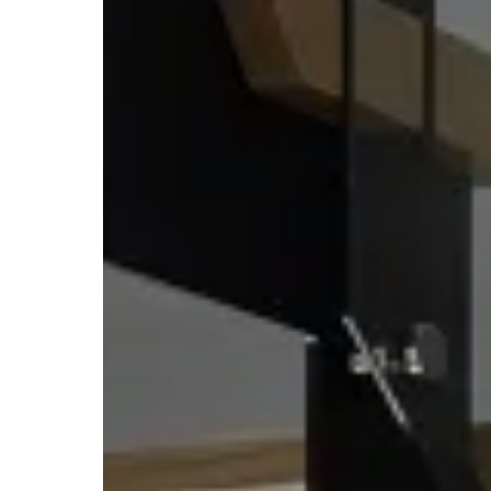
建築
建築
建築
MISS
注文住
リフォ
土地活
私達の
テクノ
テクノ
テクノ
提供す