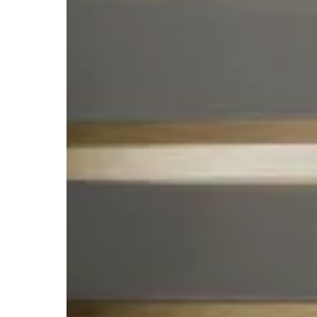
注文住
リフォ
土地活
企業
注文住
三菱