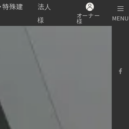
・特殊建
法人
オーナー
MENU
様
様