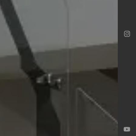
ロテック
ロテック
ーバイネクスト構法
ia
ロテック
Gran
-M