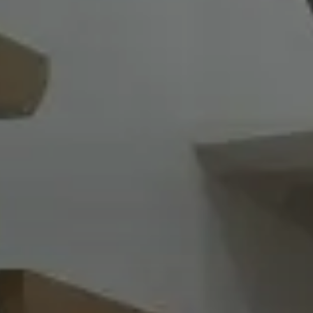
省
館
館
館
災
シ
リ
エ
エ
エ
空
空
空
害
ョ
フ
ネ
ネ
自
企
ネ
調
調
調
対
ン
ォ
ル
ル
エア
エア
ツ
実例紹介
実例紹介
実例紹介
ION
Re D
エア
ZEH
Re 
ZEH
特
由
画
ル
シ
シ
シ
策
リ
ー
ギ
ギ
FMT
別
設
設
ギ
ス
ス
ス
住
フ
ム
ー
ー
構法
注
計
計
ー・
テ
テ
テ
宅
ォ
ブ
住
住
注文
文
注
注
長
ム
ム
ム
ー
ラ
宅
宅
住宅
住
文
文
寿
ム
ン
宅
住
住
命
ド
宅のラインナップ
ームのラインナップ
用のラインナップ
家づくり
宅
宅
ロジー
ロジー
ロジー
る5つの価値