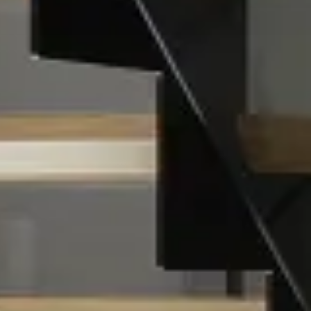
宅の完成までの流れ
ームの保証制度・サポート
用の保証制度・サポート
情報
宅の保証制度・サポート
地所ホームの全館空調