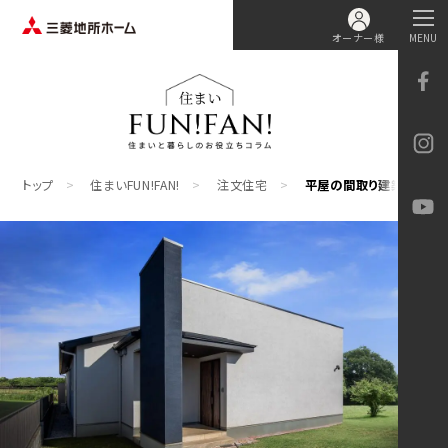
オーナー様
MENU
トップ
住まいFUN!FAN!
注文住宅
平屋の間取り建築実例集